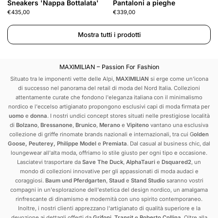
Sneakers 'Nappa Bottalata'
Pantaloni a pieghe
€435,00
€339,00
Mostra tutti i prodotti
MAXIMILIAN – Passion For Fashion
Situato tra le imponenti vette delle Alpi,
MAXIMILIAN
si erge come un'icona
di successo nel panorama del retail di moda del Nord Italia. Collezioni
attentamente curate che fondono l'eleganza italiana con il minimalismo
nordico e l'eccelso artigianato propongono esclusivi capi di moda firmata per
uomo
e
donna
. I nostri undici concept stores situati nelle prestigiose località
di
Bolzano
,
Bressanone
,
Brunico
,
Merano
e
Vipiteno
vantano una esclusiva
collezione di griffe rinomate brands nazionali e internazionali, tra cui
G
olden
Goose
,
Peuterey
,
Philippe Model
e
Premiata
. Dal casual al business chic, dal
loungewear all'alta moda, offriamo lo stile giusto per ogni tipo e occasione.
Lasciatevi trasportare da
Save The Duck
,
AlphaTauri
e
Dsquared2
, un
mondo di collezioni innovative per gli appassionati di moda audaci e
coraggiosi.
Baum und Pferdgarten
,
Staud
e
Stand Studio
saranno vostri
compagni in un'esplorazione dell'estetica del design nordico, un amalgama
rinfrescante di dinamismo e modernità con uno spirito contemporaneo.
Inoltre, i nostri clienti apprezzano l'artigianato di qualità superiore e la
devozione ai dettagli offerti da
Grifoni
,
Transit
e
Roberto Collina
. Oltre alla