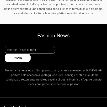
varietà di marchi di alta qualità che proponiamo, mettiamo a disposizione
della nostra clientela una consulenza specialistica in tema di stile e tipologia,
accessibile tramite tutte le nostre piattaforme virtuali e fisiche.
Fashion News
INVIA
No, un'altra newsletter! Non preoccuparti, la nostra newsletter MAXIMILIAN
ti porterà solo accesso a vantaggi esclusivi, consigli di stile e le ultime
tendenze direttamente nella tua casella di posta! Non farti sfuggire questa
occasione per essere sempre al passo!