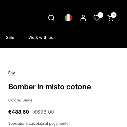
0
0
Lingua
Apri carrel
Sale
Work with us
Fay
Bomber in misto cotone
Colore: Beige
€488,60
€698,00
Spedizione
calcolata al pagamento.