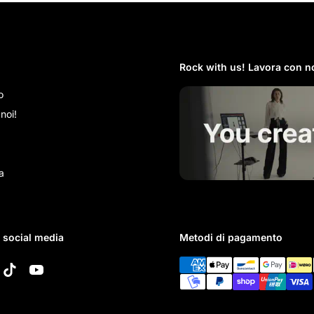
Rock with us! Lavora con no
o
noi!
a
i social media
Metodi di pagamento
k
tagram
TikTok
YouTube