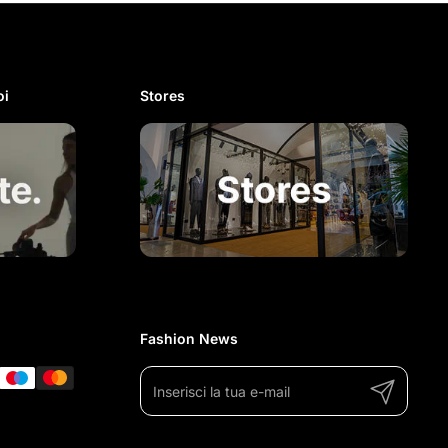
i​
Stores
Fashion News
Invia