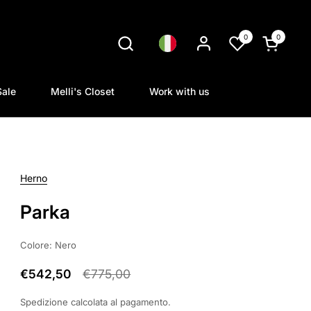
0
0
Lingua
Apri carrel
Sale
Melli's Closet
Work with us
Herno
Parka
Colore: Nero
€542,50
€775,00
Spedizione
calcolata al pagamento.