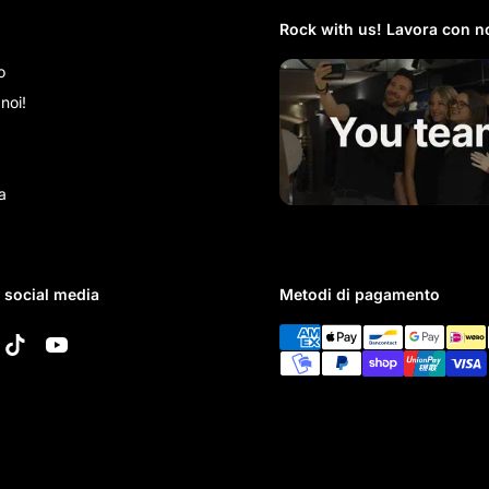
Rock with us! Lavora con no
o
noi!
a
i social media
Metodi di pagamento
k
tagram
TikTok
YouTube