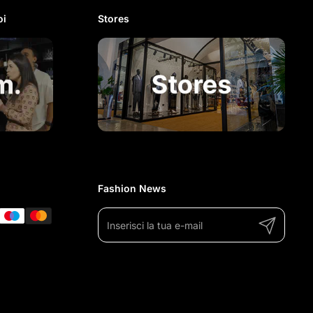
i​
Stores
Fashion News
Invia