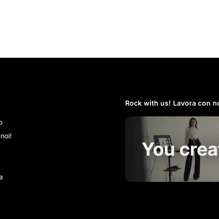
Rock with us! Lavora con no
o
noi!
a