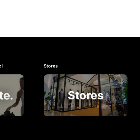
i​
Stores