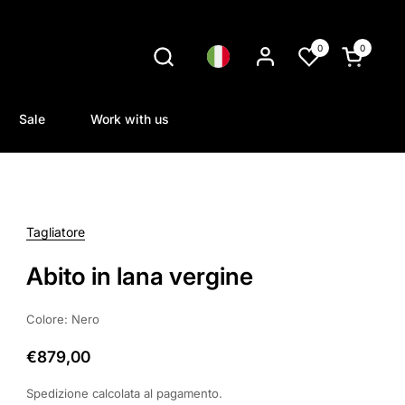
0
0
Lingua
Apri carrel
Sale
Work with us
Tagliatore
Abito in lana vergine
Colore: Nero
€879,00
Spedizione
calcolata al pagamento.