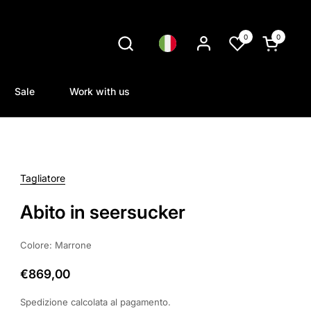
0
0
Lingua
Apri carrel
Sale
Work with us
Tagliatore
Abito in seersucker
Colore: Marrone
€869,00
Spedizione
calcolata al pagamento.