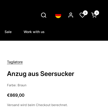
0
0
Sprache
Warenkorb
Sale
Work with us
Tagliatore
Anzug aus Seersucker
Farbe: Braun
€869,00
Versand
wird beim Checkout berechnet.