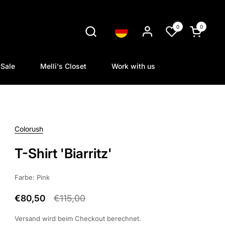
0
0
Sprache
Warenkorb
Sale
Melli's Closet
Work with us
Colorush
T-Shirt 'Biarritz'
Farbe: Pink
€80,50
€115,00
Versand
wird beim Checkout berechnet.