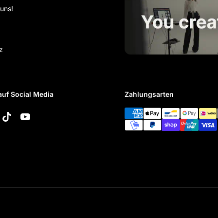
 uns!
z
auf Social Media
Zahlungsarten
k
tagram
TikTok
YouTube