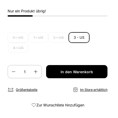
Nur ein Produkt übrig!
0 - US
1 - US
2 - US
3 - US
4 - US
Anzahl
In den Warenkorb
Größentabelle
Im Store erhältlich
Zur Wunschliste hinzufügen