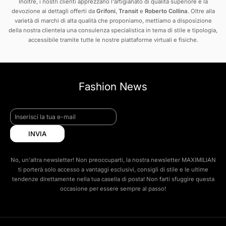
Inoltre, i nostri clienti apprezzano l'artigianato di qualità superiore e la
devozione ai dettagli offerti da
Grifoni
,
Transit
e
Roberto Collina
. Oltre alla
varietà di marchi di alta qualità che proponiamo, mettiamo a disposizione
della nostra clientela una consulenza specialistica in tema di stile e tipologia,
accessibile tramite tutte le nostre piattaforme virtuali e fisiche.
Fashion News
INVIA
No, un'altra newsletter! Non preoccuparti, la nostra newsletter MAXIMILIAN
ti porterà solo accesso a vantaggi esclusivi, consigli di stile e le ultime
tendenze direttamente nella tua casella di posta! Non farti sfuggire questa
occasione per essere sempre al passo!