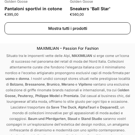
Golden Goose
Golden Goose
Pantaloni sportivi in cotone
Sneakers 'Ball Star'
€395,00
€560,00
Mostra tutti i prodotti
MAXIMILIAN – Passion For Fashion
Situato tra le imponenti vette delle Alpi,
MAXIMILIAN
si erge come un'icona
di successo nel panorama del retail di moda del Nord Italia. Collezioni
attentamente curate che fondono l'eleganza italiana con il minimalismo
nordico e l'eccelso artigianato propongono esclusivi capi di moda firmata per
uomo
e
donna
. I nostri undici concept stores situati nelle prestigiose località
di
Bolzano
,
Bressanone
,
Brunico
,
Merano
e
Vipiteno
vantano una esclusiva
collezione di griffe rinomate brands nazionali e internazionali, tra cui
G
olden
Goose
,
Peuterey
,
Philippe Model
e
Premiata
. Dal casual al business chic, dal
loungewear all'alta moda, offriamo lo stile giusto per ogni tipo e occasione.
Lasciatevi trasportare da
Save The Duck
,
AlphaTauri
e
Dsquared2
, un
mondo di collezioni innovative per gli appassionati di moda audaci e
coraggiosi.
Baum und Pferdgarten
,
Staud
e
Stand Studio
saranno vostri
compagni in un'esplorazione dell'estetica del design nordico, un amalgama
rinfrescante di dinamismo e modernità con uno spirito contemporaneo.