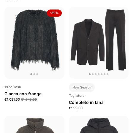
-30%
1972 Desa
New Season
Giacca con frange
Tagliatore
€1.081,50
€1.545,00
Completo in lana
€999,00