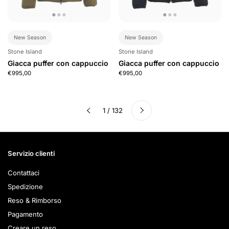
New Season
New Season
Stone Island
Stone Island
Giacca puffer con cappuccio
Giacca puffer con cappuccio
€995,00
€995,00
Successivo
1 / 132
Precedente
Servizio clienti
Contattaci
Spedizione
Reso & Rimborso
Pagamento
Creare un reso