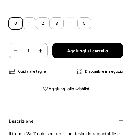
0
1
2
3
4
5
Quantità
Aggiungi al carrello
Guida alle taglie
Disponibile in negozio
Aggiungi alla wishlist
Descrizione
Il trench 'Sofi' colpisce per il suo design intramontabile e