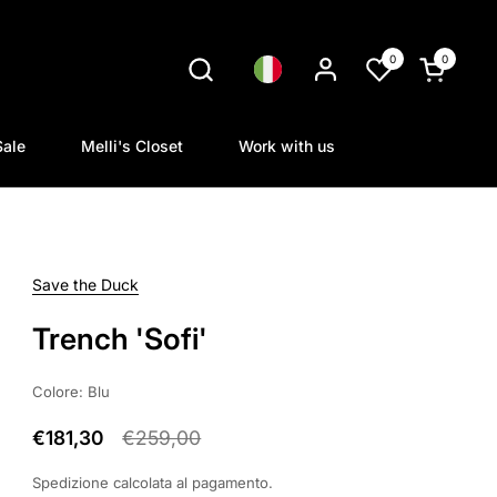
0
0
Lingua
Apri carrel
Sale
Melli's Closet
Work with us
Save the Duck
Trench 'Sofi'
Colore: Blu
€181,30
€259,00
Spedizione
calcolata al pagamento.