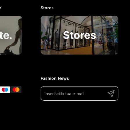
i​
Stores
Fashion News
Invia