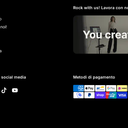
Rock with us! Lavora con no
o
noi!
a
i social media
Metodi di pagamento
k
tagram
TikTok
YouTube