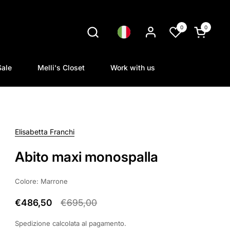
0
0
Lingua
Apri carrel
Sale
Melli's Closet
Work with us
Elisabetta Franchi
Abito maxi monospalla
Colore: Marrone
€486,50
€695,00
Spedizione
calcolata al pagamento.