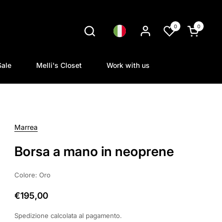
0
0
Lingua
Apri carrel
Sale
Melli's Closet
Work with us
Marrea
Borsa a mano in neoprene
Colore: Oro
€195,00
Spedizione
calcolata al pagamento.