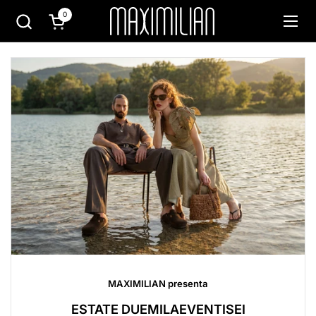
Passa ai contenuti
0
Apri carrello
Apri 
MAXIMILIAN presenta
ESTATE DUEMILAEVENTISEI