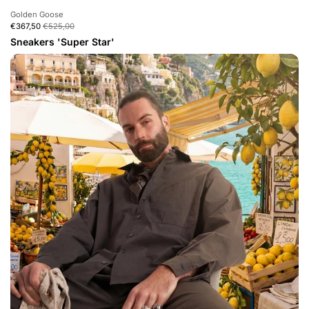
Golden Goose
€367,50
€525,00
Sneakers 'Super Star'