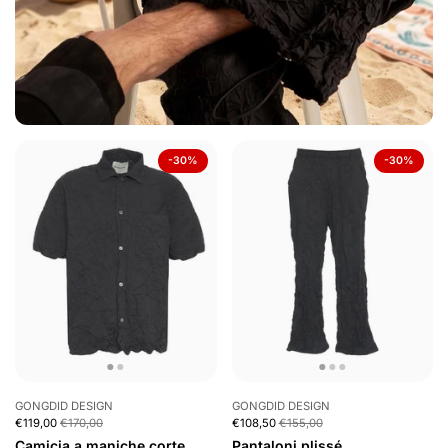
-30%
-30%
GONGDID DESIGN
GONGDID DESIGN
€119,00
€170,00
€108,50
€155,00
Camicia a maniche corte
Pantaloni plissé