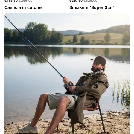
€185,50
€265,00
€367,50
€525,00
Camicia in cotone
Sneakers 'Super Star'