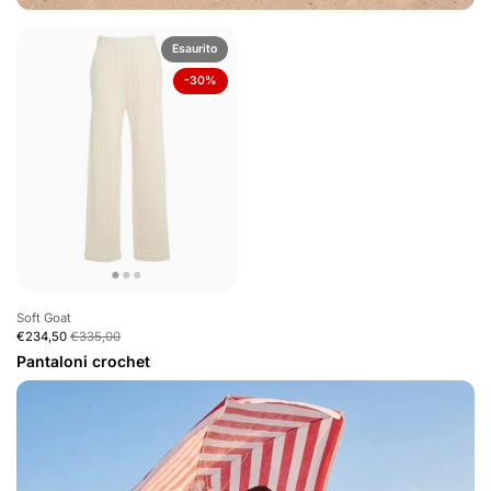
Esaurito
-30%
Soft Goat
€234,50
€335,00
Pantaloni crochet