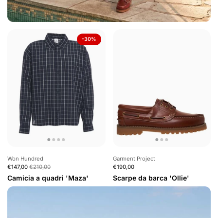
-30%
Won Hundred
Garment Project
€147,00
€210,00
€190,00
Camicia a quadri 'Maza'
Scarpe da barca 'Ollie'