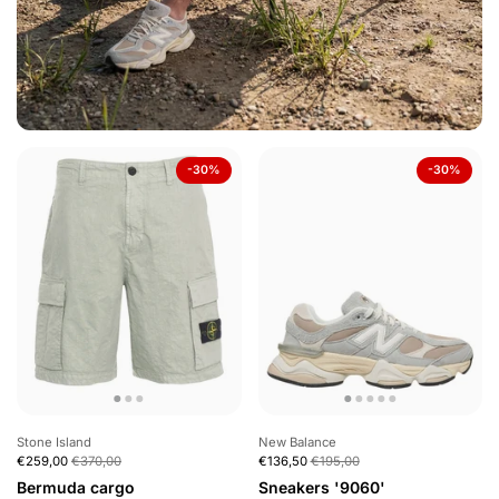
-30%
-30%
Stone Island
New Balance
€259,00
€370,00
€136,50
€195,00
Bermuda cargo
Sneakers '9060'