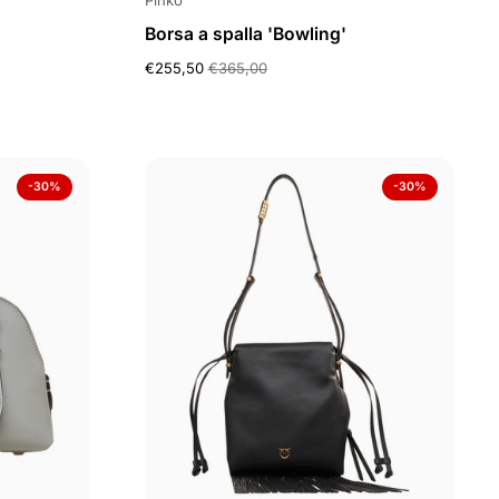
Pinko
Borsa a spalla 'Bowling'
€255,50
€365,00
-30%
-30%