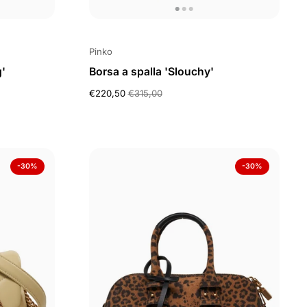
Pinko
'
Borsa a spalla 'Slouchy'
€220,50
€315,00
-30%
-30%