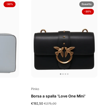
-30%
Esaurito
-30%
Pinko
Borsa a spalla 'Love One Mini'
€192,50
€275,00