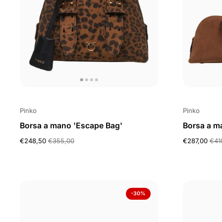
Pinko
Pinko
Borsa a mano 'Escape Bag'
Borsa a m
€248,50
€355,00
€287,00
€41
-30%