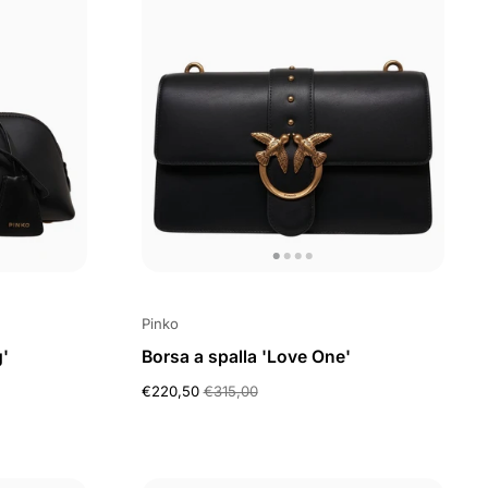
Pinko
'
Borsa a spalla 'Love One'
€220,50
€315,00