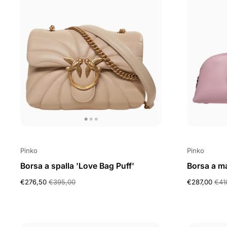
Pinko
Pinko
Borsa a spalla 'Love Bag Puff'
Borsa a m
€276,50
€395,00
€287,00
€41