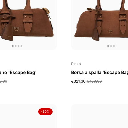
Pinko
ano 'Escape Bag'
Borsa a spalla 'Escape Ba
0,00
€321,30
€459,00
-30%