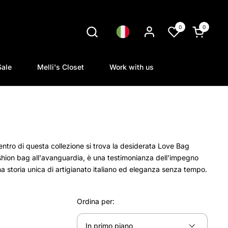
0
0
Lingua
Apri carrel
Sale
Melli's Closet
Work with us
centro di questa collezione si trova la desiderata Love Bag
shion bag all'avanguardia, è una testimonianza dell'impegno
a storia unica di artigianato italiano ed eleganza senza tempo.
Ordina per: