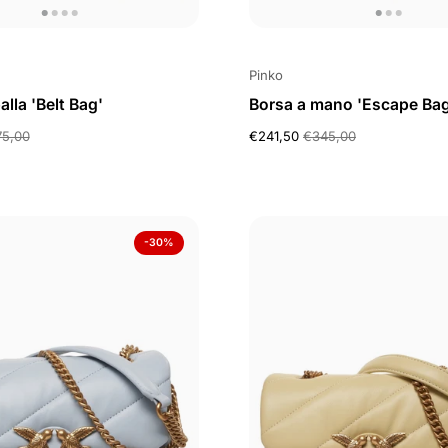
Pinko
alla 'Belt Bag'
Borsa a mano 'Escape Bag
5,00
€241,50
€345,00
-30%