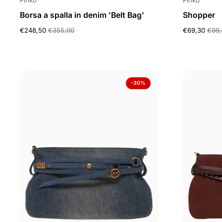
Pinko
Pinko
Borsa a spalla in denim 'Belt Bag'
Shopper
€248,50
€355,00
€69,30
€99,
-30%