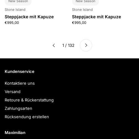
New Season
New Season
Stone Island
Stone Island
Steppjacke mit Kapuze
Steppjacke mit Kapuze
€995,00
€995,00
Weiter
1 / 132
Zurück
Kundenservice
Kontaktiere uns
Versand
Retoure & Rückerstattung
Zahlungsarten
Rücksendung erstellen
Maximilian