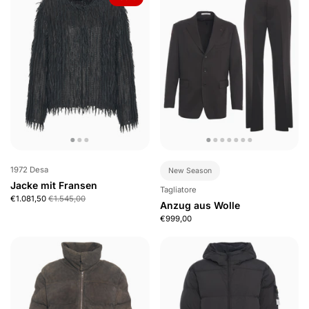
1972 Desa
New Season
Jacke mit Fransen
Tagliatore
€1.081,50
€1.545,00
Anzug aus Wolle
€999,00