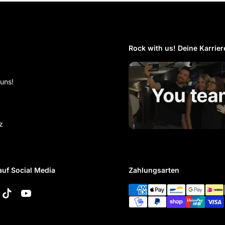
Rock with us! Deine Karriere
 uns!
z
auf Social Media
Zahlungsarten
k
tagram
TikTok
YouTube