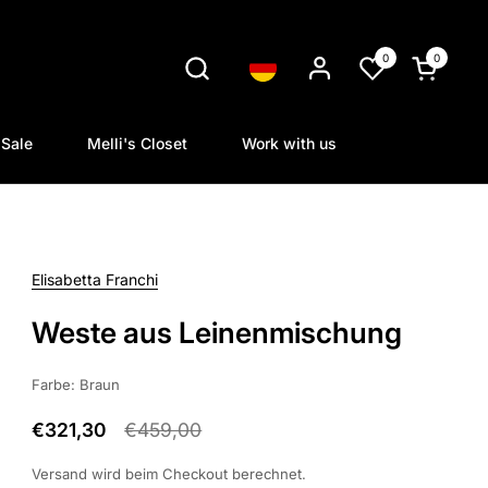
0
0
Sprache
Warenkorb
Sale
Melli's Closet
Work with us
Elisabetta Franchi
Weste aus Leinenmischung
Farbe: Braun
€321,30
€459,00
Versand
wird beim Checkout berechnet.