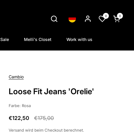
0
0
Sprache
Warenkorb
Sale
Melli's Closet
Work with us
Cambio
Loose Fit Jeans 'Orelie'
Farbe: Rosa
€122,50
€175,00
Versand
wird beim Checkout berechnet.