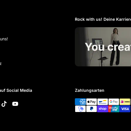
Rock with us! Deine Karriere
 uns!
z
auf Social Media
Zahlungsarten
k
tagram
TikTok
YouTube