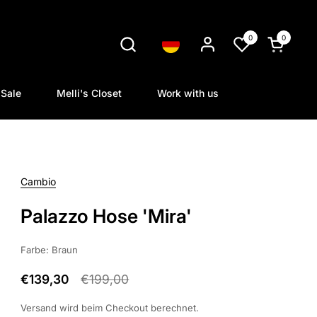
0
0
Sprache
Warenkorb
Sale
Melli's Closet
Work with us
Cambio
Palazzo Hose 'Mira'
Farbe: Braun
€139,30
€199,00
Versand
wird beim Checkout berechnet.