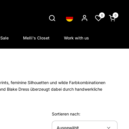
0
0
Sprache
Warenkorb
Sale
Melli's Closet
Work with us
rints, feminine Silhouetten und wilde Farbkombinationen
r and Blake Dress überzeugt dabei durch handwerkliche
Sortieren nach: