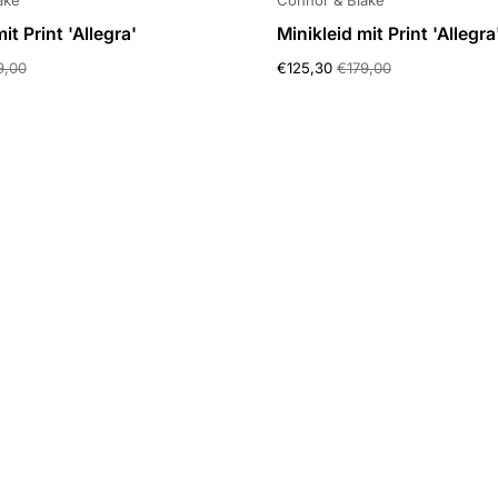
ake
Connor & Blake
it Print 'Allegra'
Minikleid mit Print 'Allegra
9,00
€125,30
€179,00