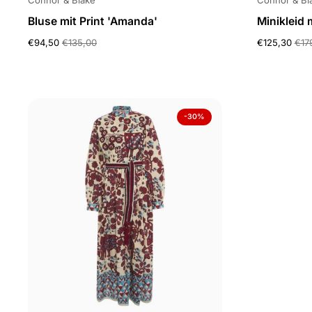
Connor & Blake
Connor & Bl
Bluse mit Print 'Amanda'
Minikleid m
€94,50
€135,00
€125,30
€17
-30%