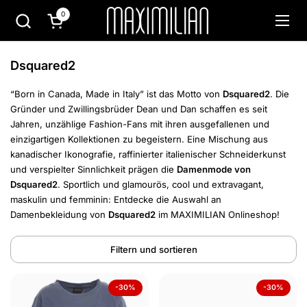
Zum Inhalt springen
0
Warenkorb öffnen
Menü
Dsquared2
“Born in Canada, Made in Italy” ist das Motto von
Dsquared2
. Die
Gründer und Zwillingsbrüder Dean und Dan schaffen es seit
Jahren, unzählige Fashion-Fans mit ihren ausgefallenen und
einzigartigen Kollektionen zu begeistern. Eine Mischung aus
kanadischer Ikonografie, raffinierter italienischer Schneiderkunst
und verspielter Sinnlichkeit prägen die
Damenmode von
Dsquared2
. Sportlich und glamourös, cool und extravagant,
maskulin und femminin: Entdecke die Auswahl an
Damenbekleidung von
Dsquared2
im MAXIMILIAN Onlineshop!
Filtern und sortieren
-30%
-30%