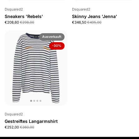
Dsquared2
Dsquared2
Sneakers 'Rebels'
Skinny Jeans 'Jenna'
€208,60
€298,00
€346,50
€495,00
Ausverkauft
-30%
Dsquared2
Gestreiftes Langarmshirt
€252,00
€360,00