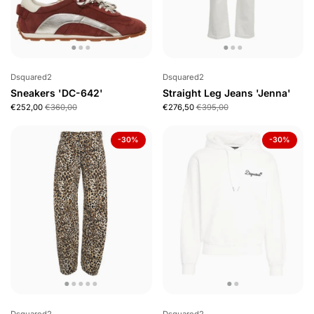
Dsquared2
Dsquared2
Sneakers 'DC-642'
Straight Leg Jeans 'Jenna'
€252,00
€360,00
€276,50
€395,00
-30%
-30%
Dsquared2
Dsquared2