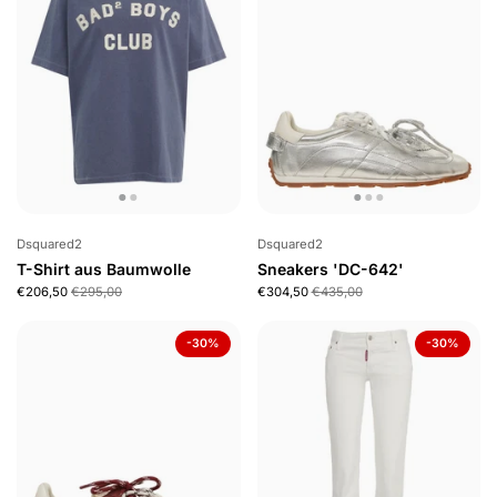
Dsquared2
Dsquared2
T-Shirt aus Baumwolle
Sneakers 'DC-642'
€206,50
€295,00
€304,50
€435,00
-30%
-30%