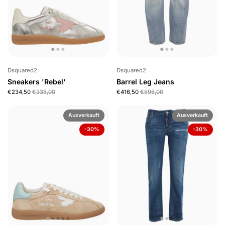
Dsquared2
Dsquared2
Sneakers 'Rebel'
Barrel Leg Jeans
€234,50
€335,00
€416,50
€595,00
Ausverkauft
Ausverkauft
-30%
-30%