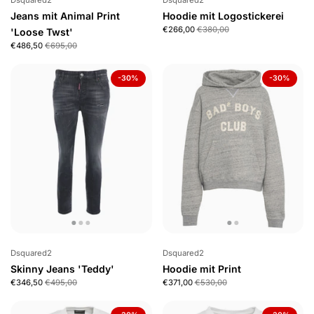
Jeans mit Animal Print
Hoodie mit Logostickerei
€266,00
€380,00
'Loose Twst'
€486,50
€695,00
-30%
-30%
Dsquared2
Dsquared2
Skinny Jeans 'Teddy'
Hoodie mit Print
€346,50
€495,00
€371,00
€530,00