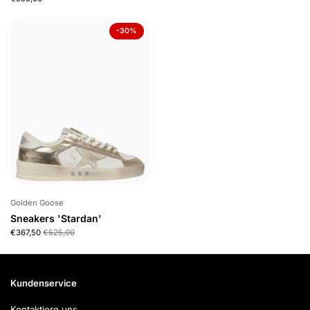
-30%
Golden Goose
Sneakers 'Stardan'
€367,50
€525,00
Kundenservice
Kontaktiere uns