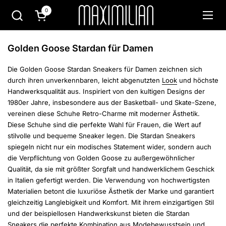
Zum Inhalt springen
0
Warenkorb öffnen
Menü
Golden Goose Stardan für Damen
Die Golden Goose Stardan Sneakers für Damen zeichnen sich
durch ihren unverkennbaren, leicht abgenutzten
Look
und höchste
Handwerksqualität aus. Inspiriert von den kultigen Designs der
1980er Jahre, insbesondere aus der Basketball- und Skate-Szene,
vereinen diese Schuhe Retro-Charme mit moderner Ästhetik.
Diese Schuhe sind die perfekte Wahl für Frauen, die Wert auf
stilvolle und bequeme Sneaker legen. Die Stardan Sneakers
spiegeln nicht nur ein modisches Statement wider, sondern auch
die Verpflichtung von Golden Goose zu außergewöhnlicher
Qualität, da sie mit größter Sorgfalt und handwerklichem Geschick
in Italien gefertigt werden. Die Verwendung von hochwertigsten
Materialien betont die luxuriöse Ästhetik der Marke und garantiert
gleichzeitig Langlebigkeit und Komfort. Mit ihrem einzigartigen Stil
und der beispiellosen Handwerkskunst bieten die Stardan
Sneakers die perfekte Kombination aus Modebewusstsein und