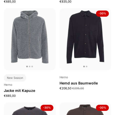
€685,00
€835,00
-30%
Herno
New Season
Hemd aus Baumwolle
Herno
€206,50
€295,00
Jacke mit Kapuze
€685,00
-30%
-30%