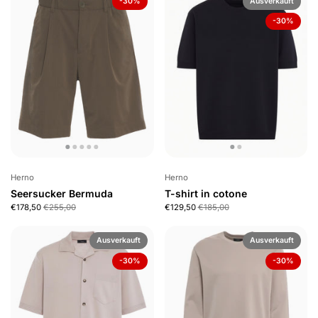
-30%
Ausverkauft
-30%
Herno
Herno
Seersucker Bermuda
T-shirt in cotone
€178,50
€255,00
€129,50
€185,00
Ausverkauft
Ausverkauft
-30%
-30%