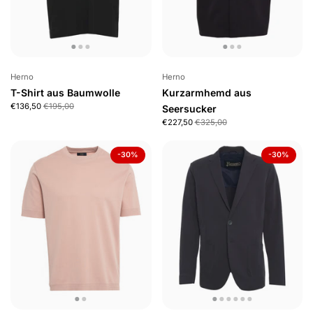
Herno
Herno
T-Shirt aus Baumwolle
Kurzarmhemd aus
€136,50
€195,00
Seersucker
€227,50
€325,00
-30%
-30%