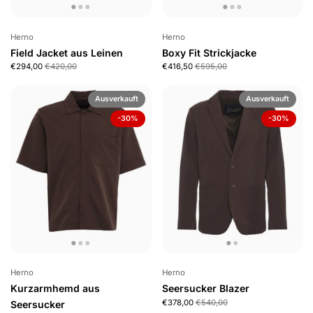
Herno
Herno
Field Jacket aus Leinen
Boxy Fit Strickjacke
€294,00
€420,00
€416,50
€595,00
Ausverkauft
Ausverkauft
-30%
-30%
Herno
Herno
Kurzarmhemd aus
Seersucker Blazer
€378,00
€540,00
Seersucker