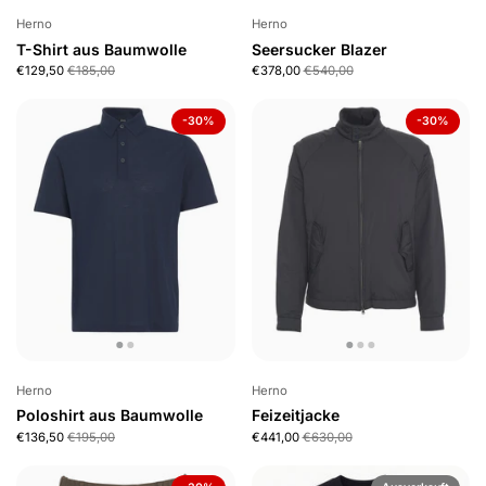
Herno
Herno
T-Shirt aus Baumwolle
Seersucker Blazer
€129,50
€185,00
€378,00
€540,00
-30%
-30%
Herno
Herno
Poloshirt aus Baumwolle
Feizeitjacke
€136,50
€195,00
€441,00
€630,00