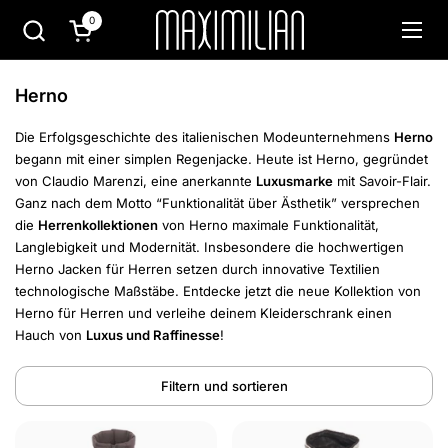
Zum Inhalt springen
0
Warenkorb öffnen
Menü
Herno
Die Erfolgsgeschichte des italienischen Modeunternehmens
Herno
begann mit einer simplen Regenjacke. Heute ist Herno, gegründet
von Claudio Marenzi, eine anerkannte
Luxusmarke
mit Savoir-Flair.
Ganz nach dem Motto “Funktionalität über Ästhetik” versprechen
die
Herrenkollektionen
von Herno maximale Funktionalität,
Langlebigkeit und Modernität.
Insbesondere die hochwertigen
Herno Jacken für Herren setzen durch innovative Textilien
technologische Maßstäbe. Entdecke jetzt die neue Kollektion von
Herno für Herren und verleihe deinem Kleiderschrank einen
Hauch von
Luxus und Raffinesse
!
Filtern und sortieren