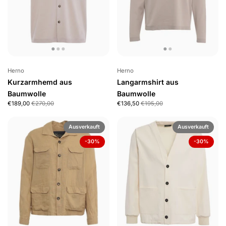
Herno
Herno
Kurzarmhemd aus
Langarmshirt aus
Baumwolle
Baumwolle
€189,00
€270,00
€136,50
€195,00
Ausverkauft
Ausverkauft
-30%
-30%