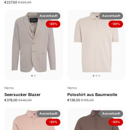
€227,50
€325,00
Ausverkauft
Ausverkauft
-30%
-30%
Herno
Herno
Seersucker Blazer
Poloshirt aus Baumwolle
€378,00
€540,00
€136,50
€195,00
Ausverkauft
Ausverkauft
-30%
-30%