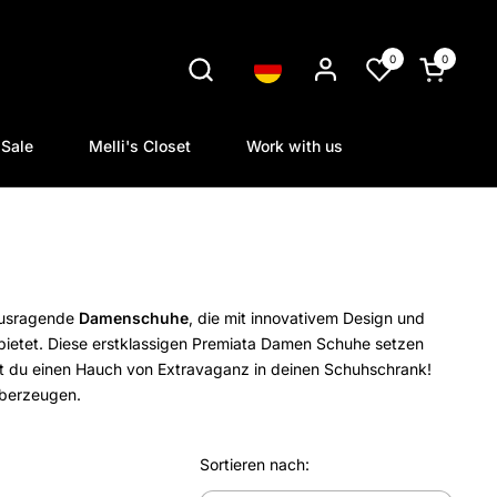
0
0
Sprache
Warenkorb
Sale
Melli's Closet
Work with us
rausragende
Damenschuhe
, die mit innovativem Design und
bietet.
Diese erstklassigen Premiata Damen Schuhe setzen
t du einen Hauch von Extravaganz in deinen Schuhschrank!
überzeugen.
Sortieren nach: