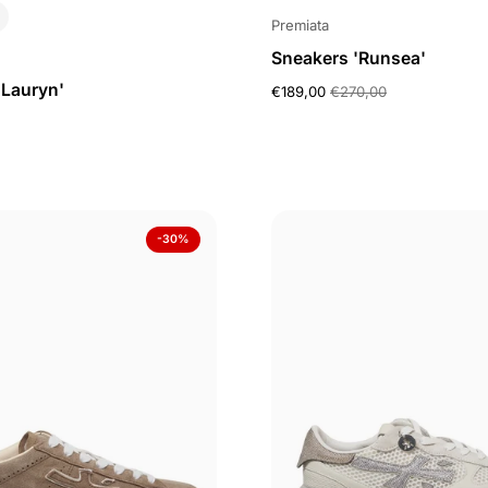
Premiata
Sneakers 'Runsea'
'Lauryn'
€189,00
€270,00
-30%