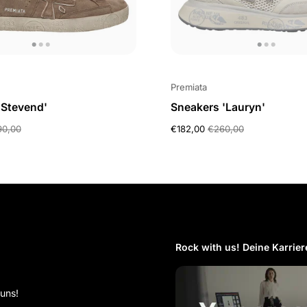
Premiata
'Stevend'
Sneakers 'Lauryn'
90,00
€182,00
€260,00
Rock with us! Deine Karriere
 uns!