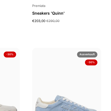
Premiata
Sneakers 'Quinn'
€203,00
€290,00
-30%
Ausverkauft
-30%