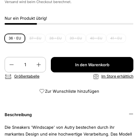
Versand
wird beim Checkout berechnet.
Nur ein Produkt übrig!
36 - EU
37 - EU
38 - EU
39 - EU
40 - EU
41 - EU
Anzahl
In den Warenkorb
Größentabelle
Im Store erhältlich
Zur Wunschliste hinzufügen
Beschreibung
Die Sneakers 'Windscape' von Autry bestechen durch ihr
markantes Design und eine hochwertige Verarbeitung. Das Modell