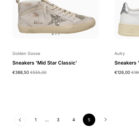
Golden Goose
Autry
Sneakers 'Mid Star Classic'
Sneakers 
€388,50
€555,00
€126,00
€18
Weiter
page
1
page
…
page
3
page
4
page
5
Zurück