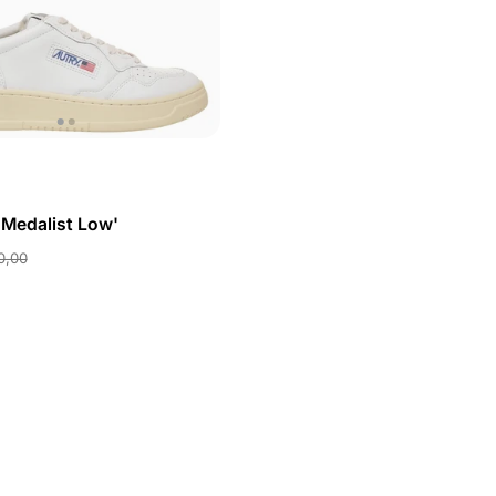
'Medalist Low'
0,00