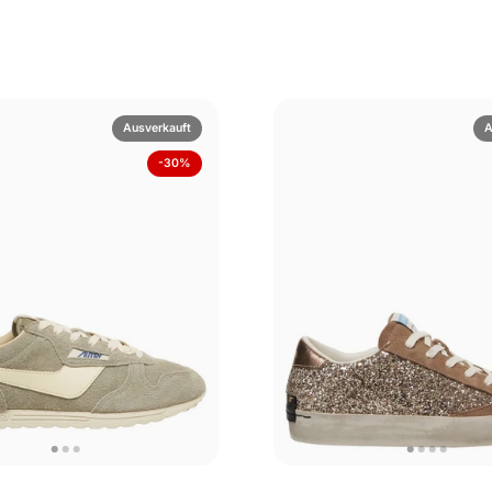
Ausverkauft
A
-30%