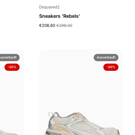
Dsquared2
Sneakers 'Rebels'
€208,60
€298,00
usverkauft
Ausverkauft
-30%
-30%