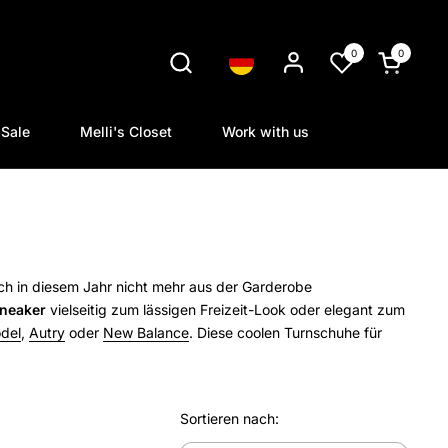
0
0
Sprache
Warenkorb
Sale
Melli's Closet
Work with us
ch in diesem Jahr nicht mehr aus der Garderobe
neaker
vielseitig zum lässigen Freizeit-Look oder elegant zum
odel
,
Autry
oder
New Balance
.
Diese
coolen Turnschuhe für
Sortieren nach: