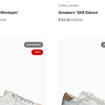
Crime London
'Windspin'
Sneakers 'SK8 Deluxe'
5,00
€122,50
€175,00
Ausverkauft
A
-30%