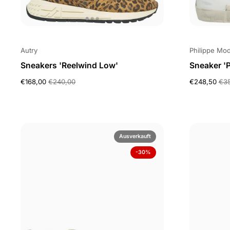
Autry
Philippe Mod
Sneakers 'Reelwind Low'
Sneaker 'P
€168,00
€240,00
€248,50
€3
Ausverkauft
-30%