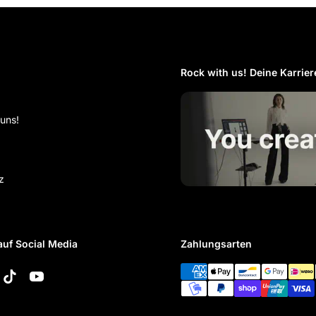
Rock with us! Deine Karriere
 uns!
z
auf Social Media
Zahlungsarten
k
tagram
TikTok
YouTube