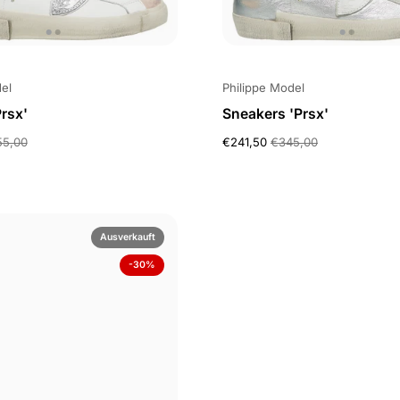
el
Philippe Model
rsx'
Sneakers 'Prsx'
55,00
€241,50
€345,00
Ausverkauft
-30%