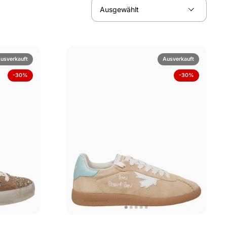
usverkauft
Ausverkauft
-30%
-30%