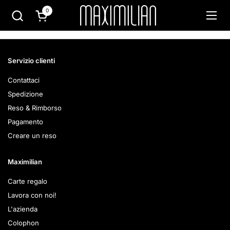
Passa ai contenuti
0
Apri carrello
Apri 
Servizio clienti
Contattaci
Spedizione
Reso & Rimborso
Pagamento
Creare un reso
Maximilian
Carte regalo
Lavora con noi!
L'azienda
Colophon