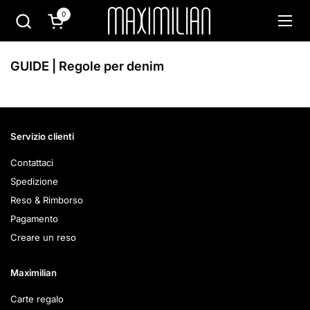
Passa ai contenuti
0
Apri carrello
Apri 
GUIDE | Regole per denim
Servizio clienti
Contattaci
Spedizione
Reso & Rimborso
Pagamento
Creare un reso
Maximilian
Carte regalo